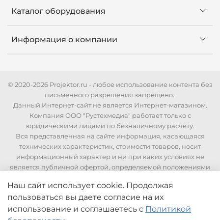
Каталог оборудования
Информация о компании
© 2020-2026 Projektor.ru - любое использование контента без
письменного разрешения запрещено.
Данный Интернет-сайт не является Интернет-магазином.
Компания ООО "Рустехмедиа" работает только с
юридическими лицами по безналичному расчету.
Вся представленная на сайте информация, касающаяся
технических характеристик, стоимости товаров, носит
информационный характер и ни при каких условиях не
является публичной офертой, определяемой положениями
Статьи 437 Гражданского кодекса РФ. Для уточнения
Наш сайт использует cookie. Продолжая
стоимости и технических характеристик необходимо
пользоваться вы даете согласие на их
связаться с нашими менеджерами по телефонам указанным
на сайте.
использование
и соглашаетесь с
Политикой