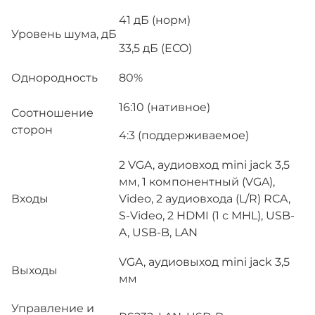
41 дБ (норм)
Уровень шума, дБ
33,5 дБ (ECO)
Однородность
80%
16:10 (нативное)
Соотношение
сторон
4:3 (поддерживаемое)
2 VGA, аудиовход mini jack 3,5
мм, 1 компонентный (VGA),
Входы
Video, 2 аудиовхода (L/R) RCA,
S-Video, 2 HDMI (1 с MHL), USB-
A, USB-B, LAN
VGA, аудиовыход mini jack 3,5
Выходы
мм
Управление и