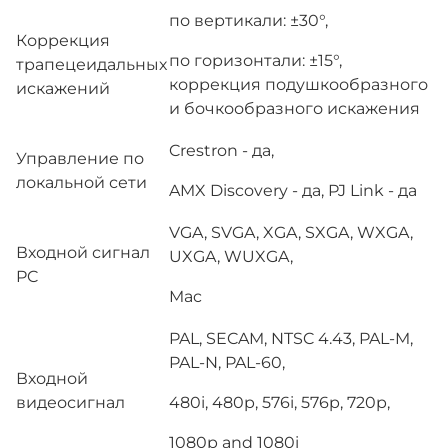
по вертикали: ±30°,
Коррекция
по горизонтали: ±15°,
трапецеидальных
коррекция подушкообразного
искажений
и бочкообразного искажения
Crestron - да,
Управление по
локальной сети
AMX Discovery - да, PJ Link - да
VGA, SVGA, XGA, SXGA, WXGA,
Входной сигнал
UXGA, WUXGA,
PC
Mac
PAL, SECAM, NTSC 4.43, PAL-M,
PAL-N, PAL-60,
Входной
видеосигнал
480i, 480p, 576i, 576p, 720p,
1080p and 1080i