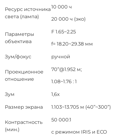
10 000 ч
Ресурс источника
света (лампа)
20 000 ч (эко)
F 1.65~2.25
Параметры
объектива
f= 18.20~29.38 мм
Зум/фокус
ручной
70”@1.952 м;
Проекционное
отношение
1.08~1.76 : 1
Зум
1,6x
Размер экрана
1.103~13.705 м (40’’~300”)
50 000:1
Контрастность
(мин.)
с режимом IRIS и ECO