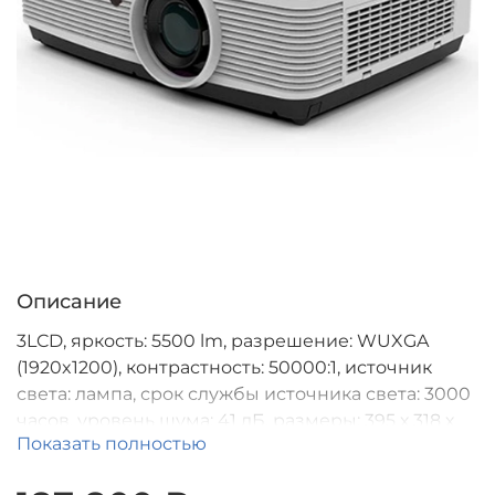
Описание
3LCD, яркость: 5500 lm, разрешение: WUXGA
(1920x1200), контрастность: 50000:1, источник
света: лампа, срок службы источника света: 3000
часов, уровень шума: 41 дБ, размеры: 395 х 318 х
Показать полностью
128 мм, вес: 4,45 кг, TR: 1.08 - 1.76:1