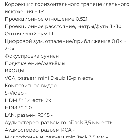
Коррекция горизонтального трапецеидального
искажения
± 15°
Проекционное отношение
0.521
Проекционное расстояние, метры/футы
1 - 10
Оптический зум
1:1
Цифровой зум, отдаление/приближение
0.8x ~
2.0x
Фокусировка
ручная
Подключение/разъёмы
ВХОДЫ
VGA, разъем mini D-sub 15-pin
есть
Композитное видео
-
S-Video
-
HDMI™ 1.4
есть, 2х
HDMI™ 2.0
-
LAN, разъем RJ45
-
Аудиостерео, разъем miniJack 3,5 мм
есть
Аудиостерео, разъем RCA
-
Микрофонный, разъем miniJack 3,5 мм
-