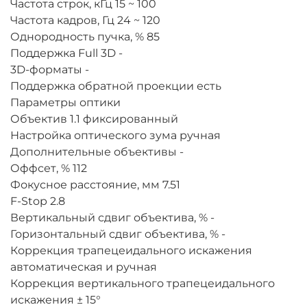
Частота строк, кГц
15 ~ 100
Частота кадров, Гц
24 ~ 120
Однородность пучка, %
85
Поддержка Full 3D
-
3D-форматы
-
Поддержка обратной проекции
есть
Параметры оптики
Объектив
1.1 фиксированный
Настройка оптического зума
ручная
Дополнительные объективы
-
Оффсет, %
112
Фокусное расстояние, мм
7.51
F-Stop
2.8
Вертикальный сдвиг объектива, %
-
Горизонтальный сдвиг объектива, %
-
Коррекция трапецеидального искажения
автоматическая и ручная
Коррекция вертикального трапецеидального
искажения
± 15°