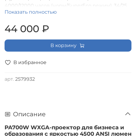
4000/12000 часов (норм/SuperEco режим), 34/25
Показать полностью
дБ
44 000 ₽
В корзину
В избранное
арт.
2579932
Описание
PA700W WXGA-проектор для бизнеса и
образования с яркостью 4500 ANSI люмен