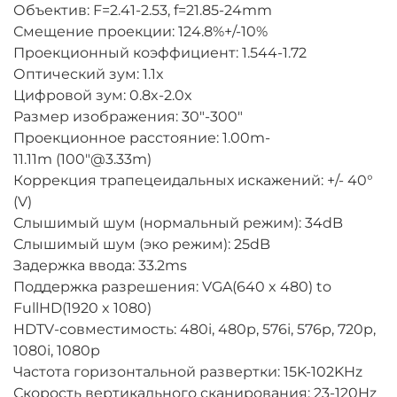
Объектив: F=2.41-2.53, f=21.85-24mm
Смещение проекции: 124.8%+/-10%
Проекционный коэффициент: 1.544-1.72
Оптический зум: 1.1x
Цифровой зум: 0.8x-2.0x
Размер изображения: 30"-300"
Проекционное расстояние: 1.00m-
11.11m (100"@3.33m)
Коррекция трапецеидальных искажений: +/- 40°
(V)
Слышимый шум (нормальный режим): 34dB
Слышимый шум (эко режим): 25dB
Задержка ввода: 33.2ms
Поддержка разрешения: VGA(640 x 480) to
FullHD(1920 x 1080)
HDTV-совместимость: 480i, 480p, 576i, 576p, 720p,
1080i, 1080p
Частота горизонтальной развертки: 15K-102KHz
Скорость вертикального сканирования: 23-120Hz