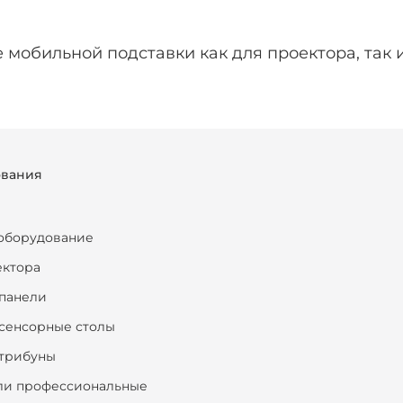
 мобильной подставки как для проектора, так и
ования
оборудование
ектора
панели
сенсорные столы
трибуны
ли профессиональные