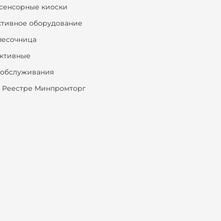
сенсорные киоски
ктивное оборудование
песочница
ктивные
ообслуживания
 Реестре Минпромторг