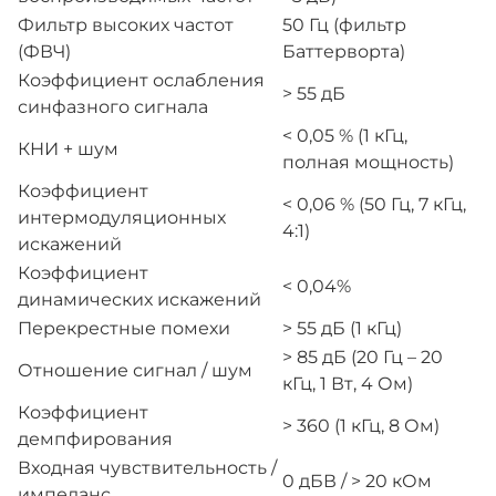
Фильтр высоких частот
50 Гц (фильтр
(ФВЧ)
Баттерворта)
Коэффициент ослабления
> 55 дБ
синфазного сигнала
< 0,05 % (1 кГц,
КНИ + шум
полная мощность)
Коэффициент
< 0,06 % (50 Гц, 7 кГц,
интермодуляционных
4:1)
искажений
Коэффициент
< 0,04%
динамических искажений
Перекрестные помехи
> 55 дБ (1 кГц)
> 85 дБ (20 Гц – 20
Отношение сигнал / шум
кГц, 1 Вт, 4 Ом)
Коэффициент
> 360 (1 кГц, 8 Ом)
демпфирования
Входная чувствительность /
0 дБВ / > 20 кОм
импеданс