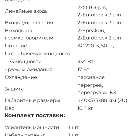
2хXLR 3-pin,
Линейные входы
2хEuroblock 3-pin
Входы управления
2хEuroblock 3-pin
Выходы на
2хSpeakon,
громкоговорители
2хEuroblock 2-pin
Питание
AC 220 В, 50 Гц
Потребляемая мощность:
- 1/3 мощности
334 Вт
- режим ожидания
17 Вт
Охлаждение
пассивное
перегрев,
Защита
перегрузки, КЗ
Габаритные размеры
440x373x88 мм (2U)
Вес
10.4 кг
Комплект поставки:
Усилитель мощности
1 шт.
Кабель питания
1 шт.