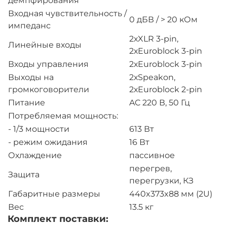
демпфирования
Входная чувствительность /
0 дБВ / > 20 кОм
импеданс
2хXLR 3-pin,
Линейные входы
2хEuroblock 3-pin
Входы управления
2хEuroblock 3-pin
Выходы на
2хSpeakon,
громкоговорители
2хEuroblock 2-pin
Питание
AC 220 В, 50 Гц
Потребляемая мощность:
- 1/3 мощности
613 Вт
- режим ожидания
16 Вт
Охлаждение
пассивное
перегрев,
Защита
перегрузки, КЗ
Габаритные размеры
440x373x88 мм (2U)
Вес
13.5 кг
Комплект поставки: