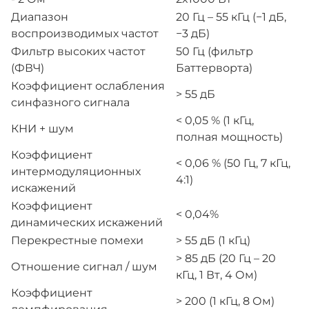
Диапазон
20 Гц – 55 кГц (−1 дБ,
воспроизводимых частот
−3 дБ)
Фильтр высоких частот
50 Гц (фильтр
(ФВЧ)
Баттерворта)
Коэффициент ослабления
> 55 дБ
синфазного сигнала
< 0,05 % (1 кГц,
КНИ + шум
полная мощность)
Коэффициент
< 0,06 % (50 Гц, 7 кГц,
интермодуляционных
4:1)
искажений
Коэффициент
< 0,04%
динамических искажений
Перекрестные помехи
> 55 дБ (1 кГц)
> 85 дБ (20 Гц – 20
Отношение сигнал / шум
кГц, 1 Вт, 4 Ом)
Коэффициент
> 200 (1 кГц, 8 Ом)