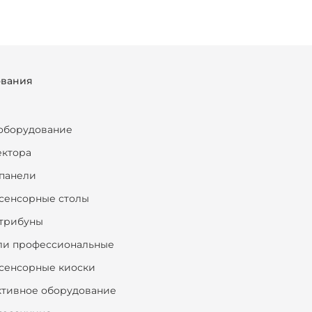
ования
оборудование
ектора
панели
сенсорные столы
трибуны
ли профессиональные
сенсорные киоски
ктивное оборудование