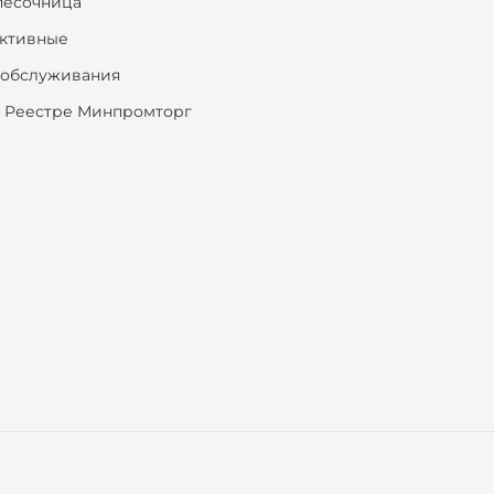
песочница
ктивные
ообслуживания
 Реестре Минпромторг